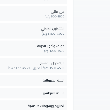
عزل مائي
800-1800 ج/م²
التشطيب الداخلي
3,500-7,000 ج/م²
حواف وأحجار الحواف
1200-3500 ج/م
ديك حول المسبح
1500-4500 ج/م² (تقديري 1.5× مسطح المسبح)
البنية الكهربائية
شبكة المواسير
تصاريح ورسومات هندسية