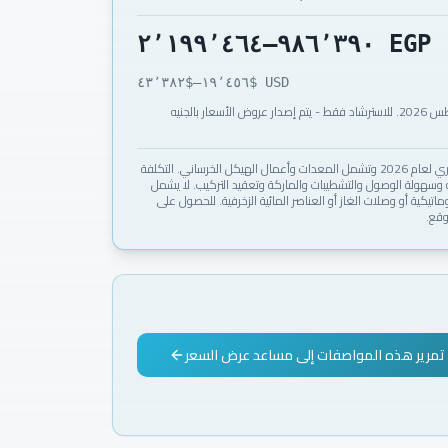
٢٬١٩٩٬٤٦٤
–
٩٨٦٬٣٩٠
EGP
٤٣٬٣٨٢
–$
١٩٬٤٥٦
USD $
تم تحويل الدولار بسعر 50.70 جنيه/دولار، السعر بتاريخ 1 أغسطس 2026. للاسترشاد فقط - يتم إصدار عروض الأسعار بالجنيه
هذه نطاقات تقديرية مستقلة وفق متوسط السوق المصري لعام 2026 وتشمل المعدات وأعمال الهيكل الخرساني. التكلفة
ة وسهولة الوصول والتشطيبات والماركة وتعقيد التركيب. لا يشمل
وماتيكية أو وصلات الغاز أو العناصر المائية الزخرفية. للحصول على
وقع.
تمرير هذه المواصفات إلى مساعد عرض السعر