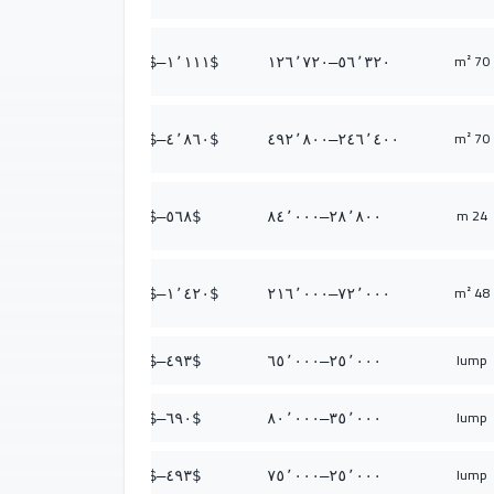
70 m²
٢٬٤٩٩
–$
١٬١١١
$
١٢٦٬٧٢٠
–
٥٦٬٣٢٠
70 m²
٩٬٧٢٠
–$
٤٬٨٦٠
$
٤٩٢٬٨٠٠
–
٢٤٦٬٤٠٠
24 m
١٬٦٥٧
–$
٥٦٨
$
٨٤٬٠٠٠
–
٢٨٬٨٠٠
48 m²
٤٬٢٦٠
–$
١٬٤٢٠
$
٢١٦٬٠٠٠
–
٧٢٬٠٠٠
lump
١٬٢٨٢
–$
٤٩٣
$
٦٥٬٠٠٠
–
٢٥٬٠٠٠
lump
١٬٥٧٨
–$
٦٩٠
$
٨٠٬٠٠٠
–
٣٥٬٠٠٠
lump
١٬٤٧٩
–$
٤٩٣
$
٧٥٬٠٠٠
–
٢٥٬٠٠٠