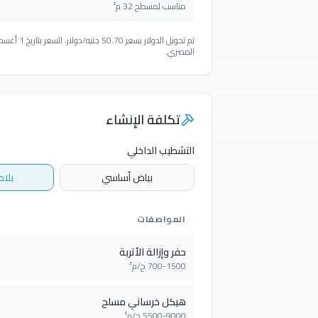
مناسب لمسطح 32 م²
المصري.
تكلفة الإنشاء
التشطيب الداخلي
بياض أساسي
بلاط
المواصفات
حفر وإزالة الأتربة
700-1500 ج/م³
هيكل خرساني مسلح
5500-9000 ج/م²