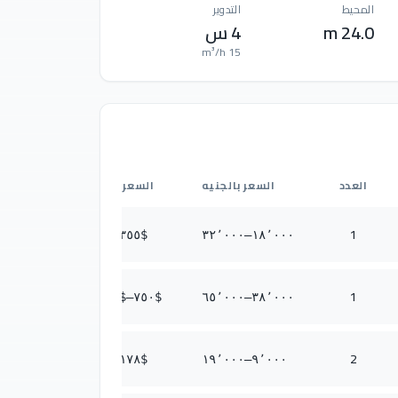
المحيط
التدوير
24.0 m
4 س
15 m³/h
العدد
السعر بالجنيه
السعر بالدولار
1
٦٣١
–$
٣٥٥
$
٣٢٬٠٠٠
–
١٨٬٠٠٠
1
١٬٢٨٢
–$
٧٥٠
$
٦٥٬٠٠٠
–
٣٨٬٠٠٠
2
٣٧٥
–$
١٧٨
$
١٩٬٠٠٠
–
٩٬٠٠٠