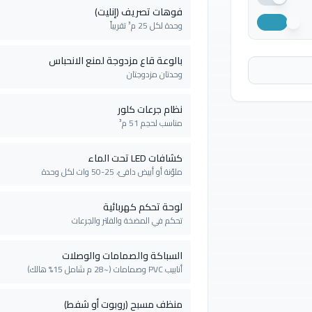
فوهات تصريف (إنليت)
وحدة لكل 25 م³ تقريباً
بالوعة قاع مزدوجة لمنع الانحباس
وحدتان مزدوجتان
نظام جرعات كلور
مناسب لحجم 51 م³
كشافات LED تحت الماء
ملوّنة أو أبيض دافئ، 25-50 وات لكل وحدة
لوحة تحكم كهربائية
تحكم في المضخة والفلتر والجرعات
السباكة والصمامات والوصلات
أنابيب PVC وصمامات (~28 م شامل 15% هالك)
منظف مسبح (روبوت أو شفط)