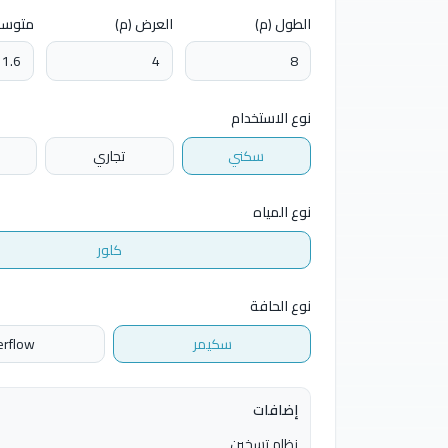
الطول (م)
العرض (م)
متوسط
نوع الاستخدام
سكني
تجاري
نوع المياه
كلور
نوع الحافة
سكيمر
rflow
إضافات
نظام تسخين