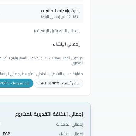
إدارة وإشراف المشروع
%
(12-18% من إجمالي البناء)
إجمالي البناء (قبل الإشراف)
إجمالي الإنشاء
المصري.
مقارنة حسب التشطيب الداخلي (متوسط إجمالي الإنشاء
بياض أساسي
:
١٬٠٥٤٬٩٣٥
EGP
بلاط سيراميك
:
٢٩٩٬٩٢٧
إجمالي التكلفة التقديرية للمشروع
إجمالي المعدات
P
إجمالي الإنشاء
٠
EGP