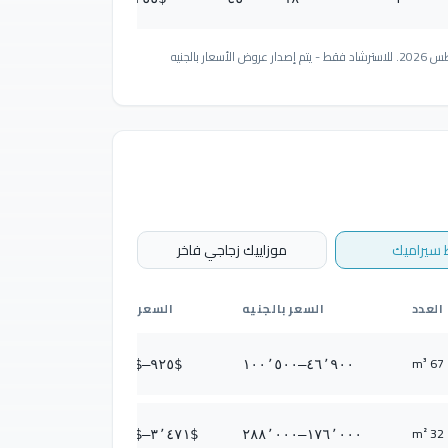
تم تحويل الدولار بسعر 50.70 جنيه/دولار، السعر بتاريخ 1 أغسطس 2026. للاسترشاد فقط - يتم إصدار عروض الأسعار بالجنيه
 سيراميك
موزاييك زجاجي فاخر
العدد
السعر بالجنيه
السعر بالدولار
67 m³
١٬٩٨٢
–$
٩٢٥
$
١٠٠٬٥٠٠
–
٤٦٬٩٠٠
32 m²
٥٬٦٨٠
–$
٣٬٤٧١
$
٢٨٨٬٠٠٠
–
١٧٦٬٠٠٠