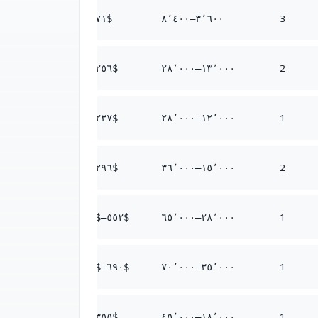
3
١٦٦
–$
٧١
$
٨٬٤٠٠
–
٣٬٦٠٠
2
٥٥٢
–$
٢٥٦
$
٢٨٬٠٠٠
–
١٣٬٠٠٠
1
٥٥٢
–$
٢٣٧
$
٢٨٬٠٠٠
–
١٢٬٠٠٠
2
٧١٠
–$
٢٩٦
$
٣٦٬٠٠٠
–
١٥٬٠٠٠
1
١٬٢٨٢
–$
٥٥٢
$
٦٥٬٠٠٠
–
٢٨٬٠٠٠
1
١٬٣٨١
–$
٦٩٠
$
٧٠٬٠٠٠
–
٣٥٬٠٠٠
1
٨٨٨
–$
٣٥٥
$
٤٥٬٠٠٠
–
١٨٬٠٠٠