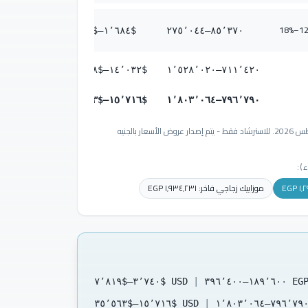
12–18
٥٬٤٢٥
–$
١٬٦٨٤
$
٢٧٥٬٠٤٤
–
٨٥٬٣٧٠
٣٠٬١٣٨
–$
١٤٬٠٣٢
$
١٬٥٢٨٬٠٢٠
–
٧١١٬٤٢٠
٣٥٬٥٦٣
–$
١٥٬٧١٦
$
١٬٨٠٣٬٠٦٤
–
٧٩٦٬٧٩٠
تم تحويل الدولار بسعر 50.70 جنيه/دولار، السعر بتاريخ 1 أغسطس 2026. للاسترشاد فقط - يتم إصدار عروض الأسعار بالجنيه
):
١٬
EGP
موزاييك زجاجي فاخر
:
١٬٩٣٤٬٢٣١
EGP
٧٬٨١٩
–$
٣٬٧٤٠
USD $
|
٣٩٦٬٤٠٠
–
١٨٩٬٦٠٠
EG
٣٥٬٥٦٣
–$
١٥٬٧١٦
USD $
|
١٬٨٠٣٬٠٦٤
–
٧٩٦٬٧٩