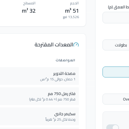
الحجم
المسطح
 العمق (م)
32 m²
51 m³
13,526 gal
المعدات المقترحة
بطولات
المواصفات
مضخة التدوير
1 حصان، حوالي 15 م³/س
فلتر رمل 750 مم
Ove
قطر 750 مم (≈ 0.44 م² لكل فلتر)
سكيمر جانبي
وحدة لكل 25 م² تقريباً